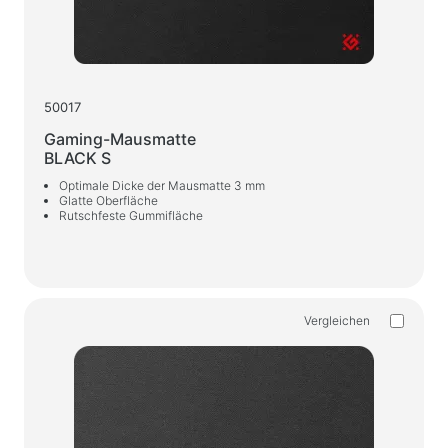
Gaming-Stühle
PC-Komponenten
Netzteil
50017
PC-Gehäuse
Gaming-Mausmatte
BLACK S
Shutz und Regler
Optimale Dicke der Mausmatte 3 mm
Glatte Oberfläche
Strom-Verlängerungskabel
Rutschfeste Gummifläche
Spannungsschutz
Mehrfachsteckdose
Überspannungsschutz-Steckdosenleisten
Vergleichen
Steckerverteiler
Spannungsregler
Ladegeräte, Stromversorgung
Batterien