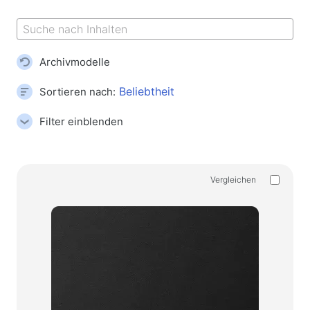
Mausmatten
Gaming-Tastaturen
Gaming-Headsets
Archivmodelle
Gamepads
Gaming-Mäuse
Sortieren nach:
Gaming-Streaming-Mikrofone
Filter einblenden
Spieltische
Gaming-Geräte
Vergleichen
Gamepads
Gaming-Lenkräder
Gaming-Möbel und -Zubehör
Zubehör und Ersatzteile für Stühle
Bodenspielteppiche
Spieltische