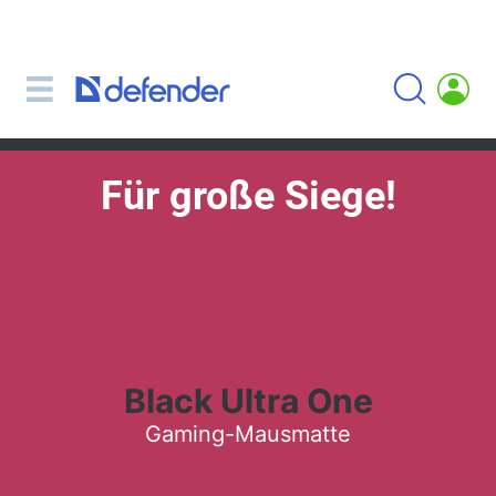
Mäuse, Mausmatten Tastaturen, Sets
Sets (Tastatur + Maus)
Mäuse
Mausmatten
Für große Siege!
Tastaturen
Headsets, Kopfhörer, Mikrofone
Lavalier-Mikrofone
Computer microphones
Kabellose Headsets
Headsets für mobile Geräte
Black Ultra One
Computer-Headsets
Gaming-Mausmatte
Kopfhörer