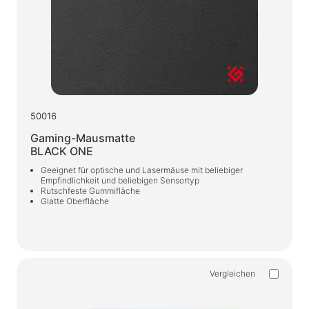
Ladegeräte fürs Auto
Netzladegeräte
Kabel und Adapter
USB-Kabel
Netzwerkkabel
50016
Kartenleser und USB-Hubs
Gaming-Mausmatte
BLACK ONE
Kabel für Audio/Video
Geeignet für optische und Lasermäuse mit beliebiger
Verbindungsteile und Adapter
Empfindlichkeit und beliebigen Sensortyp
Rutschfeste Gummifläche
Glatte Oberfläche
Autogeräte
Halter
Ladegeräte fürs Auto
Vergleichen
Auto das