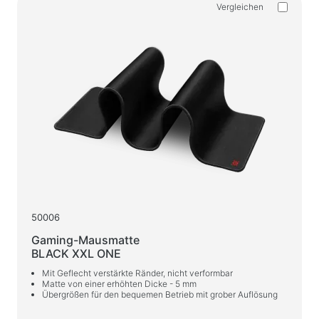
Spray-, Schaum-, Gel-Reiniger
Vergleichen
Feuchtreinigungstücher
Für aktiven Sport
Taschenlampen
Sportartikel
Arbeitsplatz- und Wohnmöbel
Schreibtische für Zuhause und das Büro
Schreibtischgestelle
Couchtische
50006
Barhocker
Gaming-Mausmatte
Stühle für Zuhause und das Büro
BLACK XXL ONE
Spieltische
Mit Geflecht verstärkte Ränder, nicht verformbar
Matte von einer erhöhten Dicke - 5 mm
Gaming-Stühle
Übergrößen für den bequemen Betrieb mit grober Auflösung