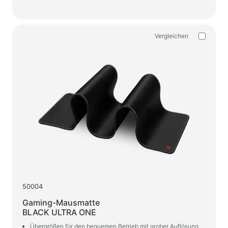
Haushaltsprodukte
Bodenkleiderbügel für Kleidung
Vergleichen
Produkte testen
Massagegeräte
50004
Gaming-Mausmatte
BLACK ULTRA ONE
Übergrößen für den bequemen Betrieb mit grober Auflösung