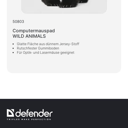
50803
Computermauspad
WILD ANIMALS
Glatte Fläche aus dünnem Jersey-Stoff
Rutschfester Gummiboden
Für Optik- und Lasermäuse geeignet